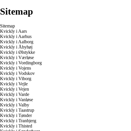
Sitemap
Sitemap
Kvickly i Aars
Kvickly i Aarhus
Kvickly i Aalborg
Kvickly i Åbyhøj
Kvickly i Ølstykke
Kvickly i Værløse
Kvickly i Vordingborg
Kvickly i Vojens
Kvickly i Vodskov
Kvickly i Viborg
Kvickly i Vejle
Kvickly i Vejen
Kvickly i Varde
Kvickly i Vanløse
Kvickly i Valby
Kvickly i Taastrup
Kvickly i Tønder
Kvickly i Tranbjerg
Kvickly i Thisted