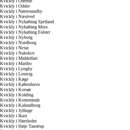
Kvickly i Odense
Kvickly i Odder
Kvickly i Nørresundby
Kvickly i Næstved
Kvickly i Nykøbing Sjælland
Kvickly i Nykøbing Mors
Kvickly i Nykøbing Falster
Kvickly i Nyborg
Kvickly i Nordborg
Kvickly i Nexø
Kvickly i Nakskov
Kvickly i Middelfart
Kvickly i Maribo
Kvickly i Lyngby
Kvickly i Lemvig
Kvickly i Køge
Kvickly i København
Kvickly i Korsør
Kvickly i Kolding
Kvickly i Kerteminde
Kvickly i Kalundborg
Kvickly i Jyllinge
Kvickly i Ikast
Kvickly i Hørsholm
Kvickly i Høje Taastrup