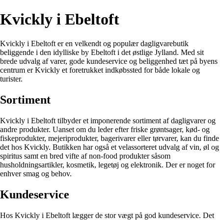
Kvickly i Ebeltoft
Kvickly i Ebeltoft er en velkendt og populær dagligvarebutik
beliggende i den idylliske by Ebeltoft i det østlige Jylland. Med sit
brede udvalg af varer, gode kundeservice og beliggenhed tæt på byens
centrum er Kvickly et foretrukket indkøbssted for både lokale og
turister.
Sortiment
Kvickly i Ebeltoft tilbyder et imponerende sortiment af dagligvarer og
andre produkter. Uanset om du leder efter friske grøntsager, kød- og
fiskeprodukter, mejeriprodukter, bagerivarer eller tørvarer, kan du finde
det hos Kvickly. Butikken har også et velassorteret udvalg af vin, øl og
spiritus samt en bred vifte af non-food produkter såsom
husholdningsartikler, kosmetik, legetøj og elektronik. Der er noget for
enhver smag og behov.
Kundeservice
Hos Kvickly i Ebeltoft lægger de stor vægt på god kundeservice. Det