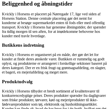
Beliggenhed og åbningstider
Kvickly i Horsens er placeret på Nørregade 17, lige ved siden af
Horsens Station. Denne centrale placering gør det nemt for
kunderne at besøge supermarkedet enten til fods eller med offentlig
transport. Kvickly i Horsens har generøse åbningstider, der spænder
fra tidlig morgen til sen aften, for at imødekomme behovene hos
kunder med travle hverdage.
Butikkens indretning
Kvickly i Horsens er organiseret på en måde, der gør det let for
kunder at finde deres ønskede varer. Butikken er rummelig og godt
oplyst, og produkterne er arrangeret i forskellige sektioner baseret på
deres kategori. Der er en frisk frugt og grøntsagsafdeling, en slagter,
et bageri, en mejeriafdeling og meget mere.
Produktudvalg
Kvickly i Horsens tilbyder et bredt sortiment af kvalitetsvarer til
konkurrencedygtige priser. Deres produkter spænder fra dagligvarer
som friske produkter, tørvarer, kød og mejeriprodukter til ikke-
fødevareprodukter som tøj, elektronik og husholdningsartikler.
Kunder kan finde alt, hvad de har brug for i én butik, hvilket gør det