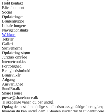
Hold kontakt
Bliv abonnent
Social
Opdateringer
Brugergruppe
Lokale borgere
Navigationslinks
Webkort
Tekster
Galleri
Skrivehjørne
Opdateringsstrøm
Juridisk område
Internetcookies
Fortrolighed
Rettighedsforhold
Brugsvilkår
Adgang
Ansvarlighed
SundRo.dk
Share House
presse@sharehouse.dk
Ti skadelige vaner, du bør undgå
Opdag de mest almindelige sundhedsmæssige faldgruber og lær,
hvordan du kan undgå dem. E-bogen guider dig til at identificere