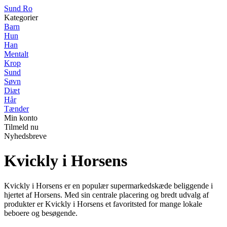
Sund Ro
Kategorier
Barn
Hun
Han
Mentalt
Krop
Sund
Søvn
Diæt
Hår
Tænder
Min konto
Tilmeld nu
Nyhedsbreve
Kvickly i Horsens
Kvickly i Horsens er en populær supermarkedskæde beliggende i
hjertet af Horsens. Med sin centrale placering og bredt udvalg af
produkter er Kvickly i Horsens et favoritsted for mange lokale
beboere og besøgende.