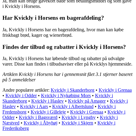
Ja, man kan bruge gavekort både som betalingsmiddel og som gave
i Kvickly i Horsens.
Har Kvickly i Horsens en bagerafdeling?
Ja, Kvickly i Horsens har en bagerafdeling, hvor man kan købe
friskbagt brød, kager og wienerbrød.
Findes der tilbud og rabatter i Kvickly i Horsens?
Ja, Kvickly i Horsens har løbende tilbud og rabatter på udvalgte
varer. Disse kan findes i tilbudsaviser eller på Kvicklys hjemmeside.
Artiklen Kvickly i Horsens har i gennemsnit fået
3.1
stjerner baseret
på
5
anmeldelser
Andre populære artikler:
Kvickly i Skanderborg
•
Kvickly i Grenaa
•
Kvickly i Odder
•
Kvickly i Nykøbing Mors
•
Kvickly i
Skanderborg
•
Kvickly i Haslev
•
Kvickly på Amager
•
Kvickly i
Haslev
•
Kvickly i Aars
•
Kvickly i Albertslund
•
Kvickly i
Fredensborg
•
Kvickly i Gilleleje
•
Kvickly i Grenaa
•
Kvickly i
Odder
•
Kvickly i Bagsværd
•
Kvickly i Lyngby
•
Kvickly i
Næstved
•
Kvickly i Åbyhøj
•
Kvickly i Skjern
•
Kvickly i
Frederiksberg