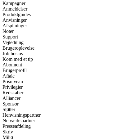
Kampagner
Anmeldelser
Produktguides
Anvisninger
Afspilninger
Noter
Support
Vejledning
Brugeroplevelse
Job hos os
Kom med et tip
Abonnent
Brugerprofil
Aftale
Prisniveau
Privilegier
Redskaber
Alliancer
Sponsor
Støtter
Henvisningspartner
Netværkspartner
Presseafdeling
Skriv
Miljø