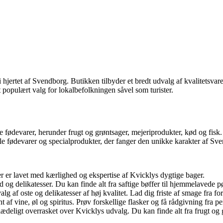
jertet af Svendborg. Butikken tilbyder et bredt udvalg af kvalitetsvarer,
 populært valg for lokalbefolkningen såvel som turister.
ke fødevarer, herunder frugt og grøntsager, mejeriprodukter, kød og fisk.
le fødevarer og specialprodukter, der fanger den unikke karakter af Sv
r er lavet med kærlighed og ekspertise af Kvicklys dygtige bager.
d og delikatesser. Du kan finde alt fra saftige bøffer til hjemmelavede pø
g af oste og delikatesser af høj kvalitet. Lad dig friste af smage fra fo
t af vine, øl og spiritus. Prøv forskellige flasker og få rådgivning fra p
 glædeligt overrasket over Kvicklys udvalg. Du kan finde alt fra frugt og