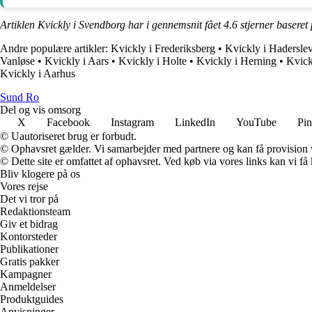
Artiklen Kvickly i Svendborg har i gennemsnit fået
4.6
stjerner baseret
Andre populære artikler:
Kvickly i Frederiksberg
•
Kvickly i Hadersle
Vanløse
•
Kvickly i Aars
•
Kvickly i Holte
•
Kvickly i Herning
•
Kvick
Kvickly i Aarhus
Sund Ro
Del og vis omsorg
X
Facebook
Instagram
LinkedIn
YouTube
Pin
© Uautoriseret brug er forbudt.
© Ophavsret gælder. Vi samarbejder med partnere og kan få provision
© Dette site er omfattet af ophavsret. Ved køb via vores links kan vi 
Bliv klogere på os
Vores rejse
Det vi tror på
Redaktionsteam
Giv et bidrag
Kontorsteder
Publikationer
Gratis pakker
Kampagner
Anmeldelser
Produktguides
Anvisninger