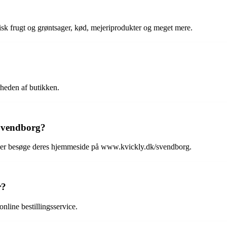
risk frugt og grøntsager, kød, mejeriprodukter og meget mere.
heden af butikken.
Svendborg?
ller besøge deres hjemmeside på www.kvickly.dk/svendborg.
r?
nline bestillingsservice.