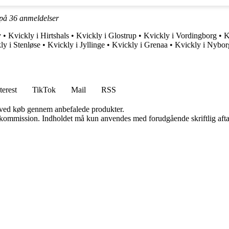
 på
36
anmeldelser
v
•
Kvickly i Hirtshals
•
Kvickly i Glostrup
•
Kvickly i Vordingborg
•
K
ly i Stenløse
•
Kvickly i Jyllinge
•
Kvickly i Grenaa
•
Kvickly i Nybor
terest
TikTok
Mail
RSS
 ved køb gennem anbefalede produkter.
få kommission. Indholdet må kun anvendes med forudgående skriftlig afta