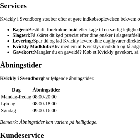
Services
Kvickly i Svendborg stræber efter at gøre indkøbsoplevelsen bekvem og 
Bageri:
Bestil dit foretrukne brød eller kage til en særlig lejligh
Slagteri:
Få skåret dit kød præcist efter dine ønsker i slagterafdel
Levering:
Spar tid og lad Kvickly levere dine dagligvarer direkte
Kvickly Madklub:
Bliv medlem af Kvicklys madklub og få adgang
Gavekort:
Mangler du en gaveidé? Køb et Kvickly gavekort, så 
Åbningstider
Kvickly i Svendborg
har følgende åbningstider:
Dag
Åbningstider
Mandag-fredag
08:00-20:00
Lørdag
08:00-18:00
Søndag
09:00-16:00
Bemærk: Åbningstider kan variere på helligdage.
Kundeservice