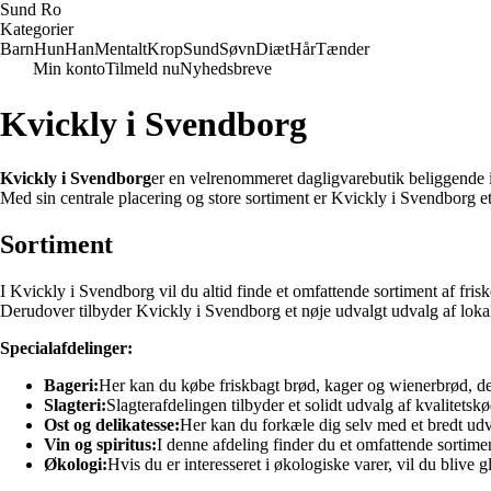
Sund Ro
Kategorier
Barn
Hun
Han
Mentalt
Krop
Sund
Søvn
Diæt
Hår
Tænder
Min konto
Tilmeld nu
Nyhedsbreve
Kvickly i Svendborg
Kvickly i Svendborg
er en velrenommeret dagligvarebutik beliggende i h
Med sin centrale placering og store sortiment er Kvickly i Svendborg et
Sortiment
I Kvickly i Svendborg vil du altid finde et omfattende sortiment af fris
Derudover tilbyder Kvickly i Svendborg et nøje udvalgt udvalg af loka
Specialafdelinger:
Bageri:
Her kan du købe friskbagt brød, kager og wienerbrød, de
Slagteri:
Slagterafdelingen tilbyder et solidt udvalg af kvalitetskø
Ost og delikatesse:
Her kan du forkæle dig selv med et bredt udval
Vin og spiritus:
I denne afdeling finder du et omfattende sortimen
Økologi:
Hvis du er interesseret i økologiske varer, vil du blive