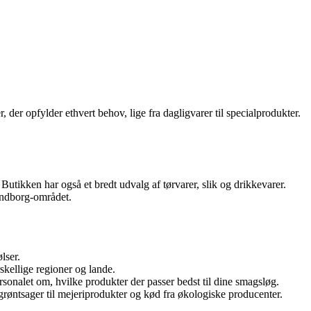
 der opfylder ethvert behov, lige fra dagligvarer til specialprodukter.
 Butikken har også et bredt udvalg af tørvarer, slik og drikkevarer.
endborg-området.
lser.
rskellige regioner og lande.
ersonalet om, hvilke produkter der passer bedst til dine smagsløg.
 grøntsager til mejeriprodukter og kød fra økologiske producenter.