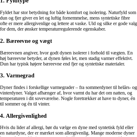
1. Fyldtype
Fyldet har stor betydning for både komfort og isolering. Naturfyld som
dun og fjer giver en let og luftig fornemmelse, mens syntetiske fibre
ofte er mere allergivenlige og lettere at vaske. Uld og silke er gode valg
for dem, der ønsker temperaturregulerende egenskaber.
2. Bæreevne og vægt
Bæreevnen angiver, hvor godt dynen isolerer i forhold til vægten. En
høj bæreevne betyder, at dynen føles let, men stadig varmer effektivt.
Dun har typisk højere bæreevne end fjer og syntetiske materialer.
3. Varmegrad
Dyner findes i forskellige varmegrader – fra sommerdyner til helårs- og
vinterdyner. Valget afhænger af, hvor varmt du har det om natten, og
temperaturen i dit soveværelse. Nogle foretrækker at have to dyner, én
til sommer og én til vinter.
4. Allergivenlighed
Hvis du lider af allergi, bør du vælge en dyne med syntetisk fyld eller
en naturdyne, der er mærket som allergivenlig. Mange moderne dyner