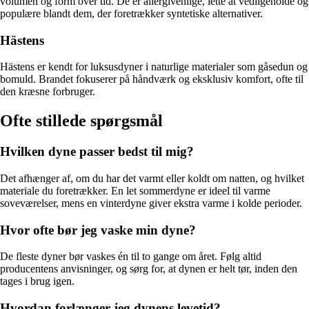
volumen og form over tid. De er allergivenlige, lette at vedligeholde og
populære blandt dem, der foretrækker syntetiske alternativer.
Hästens
Hästens er kendt for luksusdyner i naturlige materialer som gåsedun og
bomuld. Brandet fokuserer på håndværk og eksklusiv komfort, ofte til
den kræsne forbruger.
Ofte stillede spørgsmål
Hvilken dyne passer bedst til mig?
Det afhænger af, om du har det varmt eller koldt om natten, og hvilket
materiale du foretrækker. En let sommerdyne er ideel til varme
soveværelser, mens en vinterdyne giver ekstra varme i kolde perioder.
Hvor ofte bør jeg vaske min dyne?
De fleste dyner bør vaskes én til to gange om året. Følg altid
producentens anvisninger, og sørg for, at dynen er helt tør, inden den
tages i brug igen.
Hvordan forlænger jeg dynens levetid?