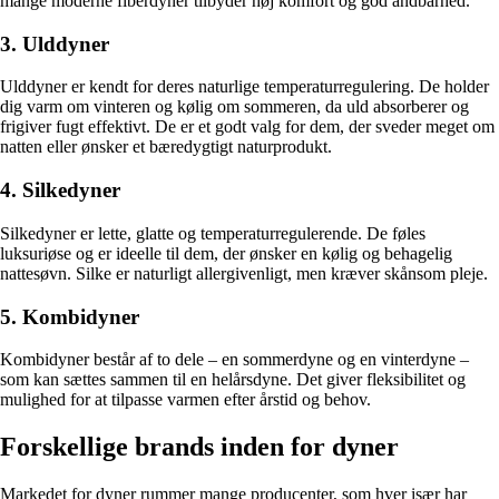
mange moderne fiberdyner tilbyder høj komfort og god åndbarhed.
3. Ulddyner
Ulddyner er kendt for deres naturlige temperaturregulering. De holder
dig varm om vinteren og kølig om sommeren, da uld absorberer og
frigiver fugt effektivt. De er et godt valg for dem, der sveder meget om
natten eller ønsker et bæredygtigt naturprodukt.
4. Silkedyner
Silkedyner er lette, glatte og temperaturregulerende. De føles
luksuriøse og er ideelle til dem, der ønsker en kølig og behagelig
nattesøvn. Silke er naturligt allergivenligt, men kræver skånsom pleje.
5. Kombidyner
Kombidyner består af to dele – en sommerdyne og en vinterdyne –
som kan sættes sammen til en helårsdyne. Det giver fleksibilitet og
mulighed for at tilpasse varmen efter årstid og behov.
Forskellige brands inden for dyner
Markedet for dyner rummer mange producenter, som hver især har