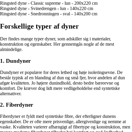
Ringsted dyne - Classic supreme - lun - 200x220 cm
Ringsted dyne - Svinedrengen - lun - 140x220 cm
Ringsted dyne - Snedronningen - sval - 140x200 cm
Forskellige typer af dyner
Der findes mange typer dyner, som adskiller sig i materialer,
konstruktion og egenskaber. Her gennemgås nogle af de mest
almindelige.
1. Dundyner
Dundyner er populære for deres lethed og høje isoleringsevne. De
består typisk af en blanding af dun og små fjer, hvor andelen af dun
afgør kvaliteten. Jo højere dunindhold, desto bedre bæreevne og
komfort. De kræver dog lidt mere vedligeholdelse end syntetiske
alternativer.
2. Fiberdyner
Fiberdyner er fyldt med syntetiske fibre, der efterligner dunens
egenskaber. De er ofte mere prisvenlige, allergivenlige og nemme at
vaske. Kvaliteten varierer afhængigt af fibertype og konstruktion, men