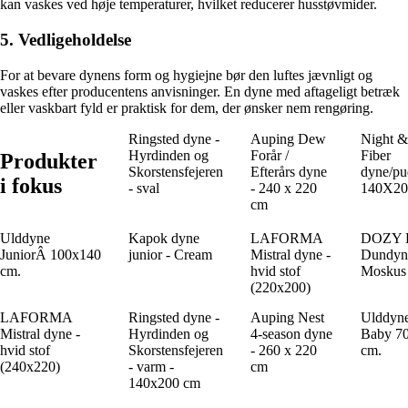
kan vaskes ved høje temperaturer, hvilket reducerer husstøvmider.
5. Vedligeholdelse
For at bevare dynens form og hygiejne bør den luftes jævnligt og
vaskes efter producentens anvisninger. En dyne med aftageligt betræk
eller vaskbart fyld er praktisk for dem, der ønsker nem rengøring.
Ringsted dyne -
Auping Dew
Night 
Hyrdinden og
Forår /
Fiber
Produkter
Skorstensfejeren
Efterårs dyne
dyne/pu
i fokus
- sval
- 240 x 220
140X20
cm
Ulddyne
Kapok dyne
LAFORMA
DOZY 
JuniorÂ 100x140
junior - Cream
Mistral dyne -
Dundyn
cm.
hvid stof
Moskus
(220x200)
LAFORMA
Ringsted dyne -
Auping Nest
Ulddyn
Mistral dyne -
Hyrdinden og
4-season dyne
Baby 7
hvid stof
Skorstensfejeren
- 260 x 220
cm.
(240x220)
- varm -
cm
140x200 cm