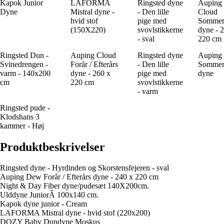
Kapok Junior
LAFORMA
Ringsted dyne
Auping
Dyne
Mistral dyne -
- Den lille
Cloud
hvid stof
pige med
Somme
(150X220)
svovlstikkerne
dyne - 
- sval
220 cm
Ringsted Dun -
Auping Cloud
Ringsted dyne
Auping
Svinedrengen -
Forår / Efterårs
- Den lille
Somme
varm - 140x200
dyne - 260 x
pige med
dyne
cm
220 cm
svovlstikkerne
- varm
Ringsted pude -
Klodshans 3
kammer - Høj
Produktbeskrivelser
Ringsted dyne - Hyrdinden og Skorstensfejeren - sval
Auping Dew Forår / Efterårs dyne - 240 x 220 cm
Night & Day Fiber dyne/pudesæt 140X200cm.
Ulddyne JuniorÂ 100x140 cm.
Kapok dyne junior - Cream
LAFORMA Mistral dyne - hvid stof (220x200)
DOZY Baby Dundyne Moskus