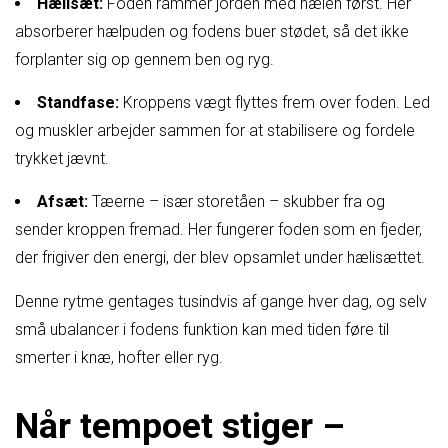
Hælisæt:
Foden rammer jorden med hælen først. Her
absorberer hælpuden og fodens buer stødet, så det ikke
forplanter sig op gennem ben og ryg.
Standfase:
Kroppens vægt flyttes frem over foden. Led
og muskler arbejder sammen for at stabilisere og fordele
trykket jævnt.
Afsæt:
Tæerne – især storetåen – skubber fra og
sender kroppen fremad. Her fungerer foden som en fjeder,
der frigiver den energi, der blev opsamlet under hælisættet.
Denne rytme gentages tusindvis af gange hver dag, og selv
små ubalancer i fodens funktion kan med tiden føre til
smerter i knæ, hofter eller ryg.
Når tempoet stiger –