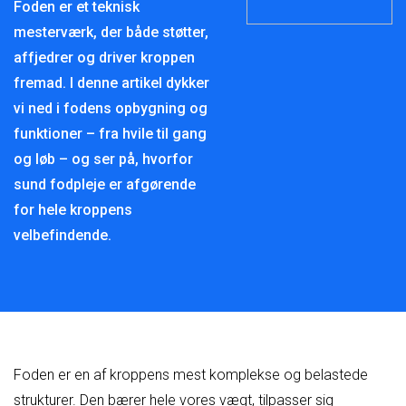
Foden er et teknisk
mesterværk, der både støtter,
affjedrer og driver kroppen
fremad. I denne artikel dykker
vi ned i fodens opbygning og
funktioner – fra hvile til gang
og løb – og ser på, hvorfor
sund fodpleje er afgørende
for hele kroppens
velbefindende.
Foden er en af kroppens mest komplekse og belastede
strukturer. Den bærer hele vores vægt, tilpasser sig