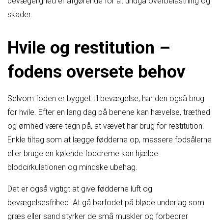
bevægelighed er afgørende for at undgå overbelastning og
skader.
Hvile og restitution –
fodens oversete behov
Selvom foden er bygget til bevægelse, har den også brug
for hvile. Efter en lang dag på benene kan hævelse, træthed
og ømhed være tegn på, at vævet har brug for restitution.
Enkle tiltag som at lægge fødderne op, massere fodsålerne
eller bruge en kølende fodcreme kan hjælpe
blodcirkulationen og mindske ubehag.
Det er også vigtigt at give fødderne luft og
bevægelsesfrihed. At gå barfodet på bløde underlag som
græs eller sand styrker de små muskler og forbedrer