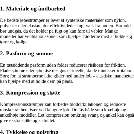
1. Materiale og åndbarhed
De bedste løbestrømper er lavet af syntetiske materialer som nylon,
polyester eller elastan, der effektivt leder fugt væk fra huden. Bomuld
bør undgås, da det holder på fugt og kan føre til vabler. Mange
modeller har ventilationszoner, som hjælper fødderne med at holde sig
tørre og kølige.
2. Pasform og sømme
En tætsiddende pasform uden folder reducerer risikoen for friktion.
Flade sømme eller sømløse designs er ideelle, da de mindsker irritation.
Sørg for, at strømperne ikke glider ned under løb – elastiske manchetter
kan hjælpe med at holde dem på plads.
3. Kompression og støtte
Kompressionsstrømper kan forbedre blodcirkulationen og reducere
muskeltræthed, især ved længere løb. De fås både som knæhøje og
ankelhøje modeller. Let kompression omkring svang og ankel kan også
give ekstra støtte og stabilitet.
4. Tykkelse og polstring