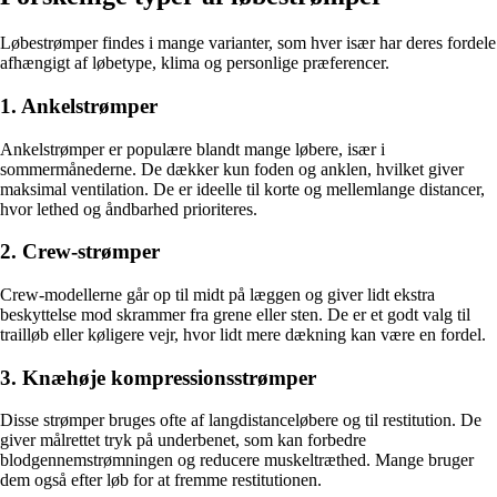
Løbestrømper findes i mange varianter, som hver især har deres fordele
afhængigt af løbetype, klima og personlige præferencer.
1. Ankelstrømper
Ankelstrømper er populære blandt mange løbere, især i
sommermånederne. De dækker kun foden og anklen, hvilket giver
maksimal ventilation. De er ideelle til korte og mellemlange distancer,
hvor lethed og åndbarhed prioriteres.
2. Crew-strømper
Crew-modellerne går op til midt på læggen og giver lidt ekstra
beskyttelse mod skrammer fra grene eller sten. De er et godt valg til
trailløb eller køligere vejr, hvor lidt mere dækning kan være en fordel.
3. Knæhøje kompressionsstrømper
Disse strømper bruges ofte af langdistanceløbere og til restitution. De
giver målrettet tryk på underbenet, som kan forbedre
blodgennemstrømningen og reducere muskeltræthed. Mange bruger
dem også efter løb for at fremme restitutionen.