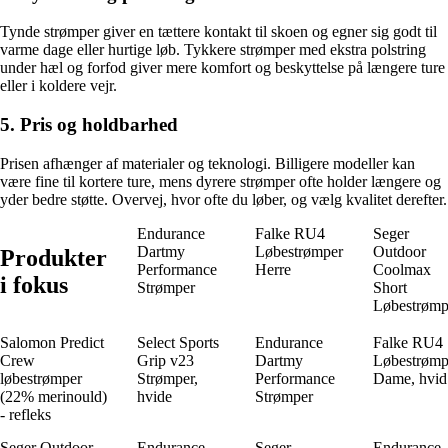
Tynde strømper giver en tættere kontakt til skoen og egner sig godt til
varme dage eller hurtige løb. Tykkere strømper med ekstra polstring
under hæl og forfod giver mere komfort og beskyttelse på længere ture
eller i koldere vejr.
5. Pris og holdbarhed
Prisen afhænger af materialer og teknologi. Billigere modeller kan
være fine til kortere ture, mens dyrere strømper ofte holder længere og
yder bedre støtte. Overvej, hvor ofte du løber, og vælg kvalitet derefter.
Endurance
Falke RU4
Seger
Dartmy
Løbestrømper
Outdoor
Produkter
Performance
Herre
Coolmax
i fokus
Strømper
Short
Løbestrømp
Salomon Predict
Select Sports
Endurance
Falke RU4
Crew
Grip v23
Dartmy
Løbestrømp
løbestrømper
Strømper,
Performance
Dame, hvid
(22% merinould)
hvide
Strømper
- refleks
Seger Outdoor
Endurance
Seger
Endurance