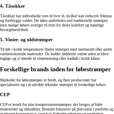
4. Tåsokker
Tåsokker har individuelle rum til hver tå, hvilket kan reducere friktion
og forebygge vabler. De føles anderledes end traditionelle strømper,
men mange løbere sværger til dem for deres komfort og naturlige
bevægelsesfrihed.
5. Vinter- og uldstrømper
Til løb i kolde temperaturer findes strømper med merinould eller andre
varmeisolerende materialer. De holder fødderne varme uden at blive
fugtige og er ideelle til vintertræning eller trailløb i koldt klima.
Forskellige brands inden for løbestrømper
Markedet for løbestrømper er bredt, og flere producenter har
specialiseret sig i at udvikle tekniske strømper til forskellige behov.
CEP
CEP er kendt for sine kompressionsstrømper, der bruges af både
motionister og eliteatleter. Brandet fokuserer på præcision i pasform og
gradueret kompression, som kan forbedre ydeevne og restitution.