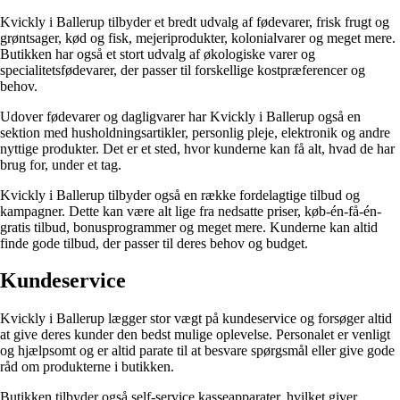
Kvickly i Ballerup tilbyder et bredt udvalg af fødevarer, frisk frugt og
grøntsager, kød og fisk, mejeriprodukter, kolonialvarer og meget mere.
Butikken har også et stort udvalg af økologiske varer og
specialitetsfødevarer, der passer til forskellige kostpræferencer og
behov.
Udover fødevarer og dagligvarer har Kvickly i Ballerup også en
sektion med husholdningsartikler, personlig pleje, elektronik og andre
nyttige produkter. Det er et sted, hvor kunderne kan få alt, hvad de har
brug for, under et tag.
Kvickly i Ballerup tilbyder også en række fordelagtige tilbud og
kampagner. Dette kan være alt lige fra nedsatte priser, køb-én-få-én-
gratis tilbud, bonusprogrammer og meget mere. Kunderne kan altid
finde gode tilbud, der passer til deres behov og budget.
Kundeservice
Kvickly i Ballerup lægger stor vægt på kundeservice og forsøger altid
at give deres kunder den bedst mulige oplevelse. Personalet er venligt
og hjælpsomt og er altid parate til at besvare spørgsmål eller give gode
råd om produkterne i butikken.
Butikken tilbyder også self-service kasseapparater, hvilket giver