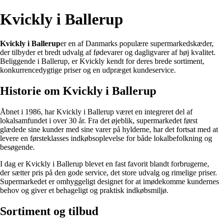
Kvickly i Ballerup
Kvickly i Ballerup
er en af ​​Danmarks populære supermarkedskæder,
der tilbyder et bredt udvalg af fødevarer og dagligvarer af høj kvalitet.
Beliggende i Ballerup, er Kvickly kendt for deres brede sortiment,
konkurrencedygtige priser og en udpræget kundeservice.
Historie om Kvickly i Ballerup
Åbnet i 1986, har Kvickly i Ballerup været en integreret del af
lokalsamfundet i over 30 år. Fra det øjeblik, supermarkedet først
glædede sine kunder med sine varer på hylderne, har det fortsat med at
levere en førsteklasses indkøbsoplevelse for både lokalbefolkning og
besøgende.
I dag er Kvickly i Ballerup blevet en fast favorit blandt forbrugerne,
der sætter pris på den gode service, det store udvalg og rimelige priser.
Supermarkedet er omhyggeligt designet for at imødekomme kundernes
behov og giver et behageligt og praktisk indkøbsmiljø.
Sortiment og tilbud