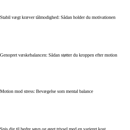
Stabil vægt kræver tålmodighed: Sådan holder du motivationen
Genopret væskebalancen: Sådan støtter du kroppen efter motion
Motion mod stress: Bevægelse som mental balance
Spis dig til bedre søvn og øget trivsel med en varieret kost