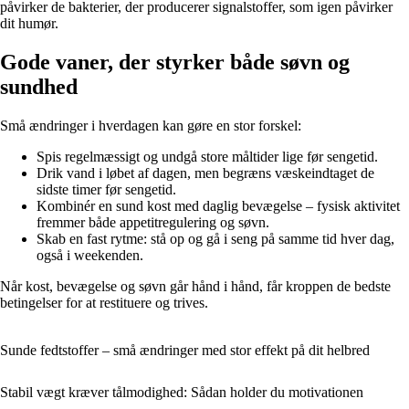
påvirker de bakterier, der producerer signalstoffer, som igen påvirker
dit humør.
Gode vaner, der styrker både søvn og
sundhed
Små ændringer i hverdagen kan gøre en stor forskel:
Spis regelmæssigt og undgå store måltider lige før sengetid.
Drik vand i løbet af dagen, men begræns væskeindtaget de
sidste timer før sengetid.
Kombinér en sund kost med daglig bevægelse – fysisk aktivitet
fremmer både appetitregulering og søvn.
Skab en fast rytme: stå op og gå i seng på samme tid hver dag,
også i weekenden.
Når kost, bevægelse og søvn går hånd i hånd, får kroppen de bedste
betingelser for at restituere og trives.
Sunde fedtstoffer – små ændringer med stor effekt på dit helbred
Stabil vægt kræver tålmodighed: Sådan holder du motivationen