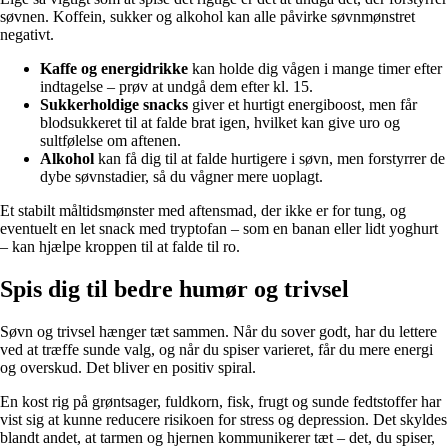
søvnen. Koffein, sukker og alkohol kan alle påvirke søvnmønstret
negativt.
Kaffe og energidrikke
kan holde dig vågen i mange timer efter
indtagelse – prøv at undgå dem efter kl. 15.
Sukkerholdige snacks
giver et hurtigt energiboost, men får
blodsukkeret til at falde brat igen, hvilket kan give uro og
sultfølelse om aftenen.
Alkohol
kan få dig til at falde hurtigere i søvn, men forstyrrer de
dybe søvnstadier, så du vågner mere uoplagt.
Et stabilt måltidsmønster med aftensmad, der ikke er for tung, og
eventuelt en let snack med tryptofan – som en banan eller lidt yoghurt
– kan hjælpe kroppen til at falde til ro.
Spis dig til bedre humør og trivsel
Søvn og trivsel hænger tæt sammen. Når du sover godt, har du lettere
ved at træffe sunde valg, og når du spiser varieret, får du mere energi
og overskud. Det bliver en positiv spiral.
En kost rig på grøntsager, fuldkorn, fisk, frugt og sunde fedtstoffer har
vist sig at kunne reducere risikoen for stress og depression. Det skyldes
blandt andet, at tarmen og hjernen kommunikerer tæt – det, du spiser,