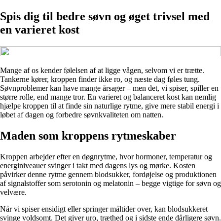
Spis dig til bedre søvn og øget trivsel med
en varieret kost
Mange af os kender følelsen af at ligge vågen, selvom vi er trætte.
Tankerne kører, kroppen finder ikke ro, og næste dag føles tung.
Søvnproblemer kan have mange årsager – men det, vi spiser, spiller en
større rolle, end mange tror. En varieret og balanceret kost kan nemlig
hjælpe kroppen til at finde sin naturlige rytme, give mere stabil energi i
løbet af dagen og forbedre søvnkvaliteten om natten.
Maden som kroppens rytmeskaber
Kroppen arbejder efter en døgnrytme, hvor hormoner, temperatur og
energiniveauer svinger i takt med dagens lys og mørke. Kosten
påvirker denne rytme gennem blodsukker, fordøjelse og produktionen
af signalstoffer som serotonin og melatonin – begge vigtige for søvn og
velvære.
Når vi spiser ensidigt eller springer måltider over, kan blodsukkeret
svinge voldsomt. Det giver uro, træthed og i sidste ende dårligere søvn.