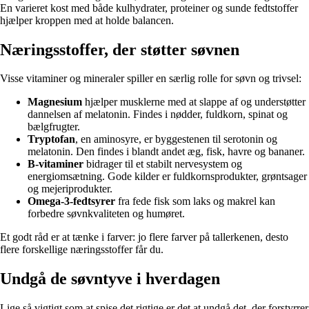
En varieret kost med både kulhydrater, proteiner og sunde fedtstoffer
hjælper kroppen med at holde balancen.
Næringsstoffer, der støtter søvnen
Visse vitaminer og mineraler spiller en særlig rolle for søvn og trivsel:
Magnesium
hjælper musklerne med at slappe af og understøtter
dannelsen af melatonin. Findes i nødder, fuldkorn, spinat og
bælgfrugter.
Tryptofan
, en aminosyre, er byggestenen til serotonin og
melatonin. Den findes i blandt andet æg, fisk, havre og bananer.
B-vitaminer
bidrager til et stabilt nervesystem og
energiomsætning. Gode kilder er fuldkornsprodukter, grøntsager
og mejeriprodukter.
Omega-3-fedtsyrer
fra fede fisk som laks og makrel kan
forbedre søvnkvaliteten og humøret.
Et godt råd er at tænke i farver: jo flere farver på tallerkenen, desto
flere forskellige næringsstoffer får du.
Undgå de søvntyve i hverdagen
Lige så vigtigt som at spise det rigtige er det at undgå det, der forstyrrer