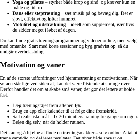
Yoga og pilates
– styrker både krop og sind, og kræver kun en
måtte og lidt ro.
Dans eller steptræning
– sæt musik på og bevæg dig. Det er
sjovt, effektivt og løfter humøret.
Mobilitet og udstrækning
– ideelt som supplement, især hvis
du sidder meget i løbet af dagen.
Du kan finde gratis træningsprogrammer og videoer online, men vælg
med omtanke. Start med korte sessioner og byg gradvist op, så du
undgår overbelastning.
Motivation og vaner
En af de største udfordringer ved hjemmetræning er motivationen. Når
sofaen står lige ved siden af, kan det være fristende at springe over.
Derfor handler det om at skabe små vaner, der gør det lettere at holde
fast.
Læg træningstøjet frem aftenen før.
Brug en app eller kalender til at følge dine fremskridt.
Sæt realistiske mål – fx 20 minutters træning tre gange om ugen.
Beløn dig selv, når du holder rutinen.
Det kan også hjælpe at finde en træningsmakker – selv online. Aftal at
træne samtidig og del jeres resultater. Det giver både ansvar og