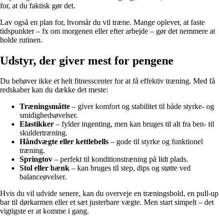
for, at du faktisk gør det.
Lav også en plan for, hvornår du vil træne. Mange oplever, at faste
tidspunkter – fx om morgenen eller efter arbejde – gør det nemmere at
holde rutinen.
Udstyr, der giver mest for pengene
Du behøver ikke et helt fitnesscenter for at få effektiv træning. Med få
redskaber kan du dække det meste:
Træningsmåtte
– giver komfort og stabilitet til både styrke- og
smidighedsøvelser.
Elastikker
– fylder ingenting, men kan bruges til alt fra ben- til
skuldertræning.
Håndvægte eller kettlebells
– gode til styrke og funktionel
træning.
Springtov
– perfekt til konditionstræning på lidt plads.
Stol eller bænk
– kan bruges til step, dips og støtte ved
balanceøvelser.
Hvis du vil udvide senere, kan du overveje en træningsbold, en pull-up
bar til dørkarmen eller et sæt justerbare vægte. Men start simpelt – det
vigtigste er at komme i gang.