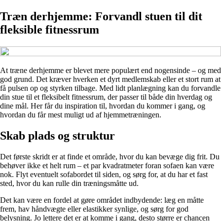
Træn derhjemme: Forvandl stuen til dit
fleksible fitnessrum
At træne derhjemme er blevet mere populært end nogensinde – og med
god grund. Det kræver hverken et dyrt medlemskab eller et stort rum at
få pulsen op og styrken tilbage. Med lidt planlægning kan du forvandle
din stue til et fleksibelt fitnessrum, der passer til både din hverdag og
dine mål. Her får du inspiration til, hvordan du kommer i gang, og
hvordan du får mest muligt ud af hjemmetræningen.
Skab plads og struktur
Det første skridt er at finde et område, hvor du kan bevæge dig frit. Du
behøver ikke et helt rum – et par kvadratmeter foran sofaen kan være
nok. Flyt eventuelt sofabordet til siden, og sørg for, at du har et fast
sted, hvor du kan rulle din træningsmåtte ud.
Det kan være en fordel at gøre området indbydende: læg en måtte
frem, hav håndvægte eller elastikker synlige, og sørg for god
belysning. Jo lettere det er at komme i gang, desto større er chancen