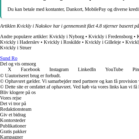
Du kan betale med kontanter, Dankort, MobilePay og diverse kredit
Artiklen Kvickly i Nakskov har i gennemsnit fået
4.8
stjerner baseret p
Andre populære artikler:
Kvickly i Nyborg
•
Kvickly i Fredensborg
•
K
Kvickly i Haderslev
•
Kvickly i Roskilde
•
Kvickly i Gilleleje
•
Kvickl
Kvickly i Struer
Sund Ro
Del og vis omsorg
X
Facebook
Instagram
LinkedIn
YouTube
Pin
© Uautoriseret brug er forbudt.
© Ophavsret gælder. Vi samarbejder med partnere og kan få provision
© Dette site er omfattet af ophavsret. Ved køb via vores links kan vi 
Bliv klogere på os
Vores rejse
Det vi tror på
Redaktionsteam
Giv et bidrag
Kontorsteder
Publikationer
Gratis pakker
Kampagner