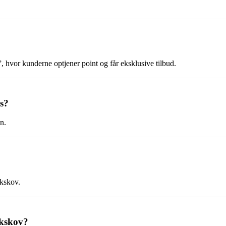
, hvor kunderne optjener point og får eksklusive tilbud.
ds?
n.
akskov.
akskov?