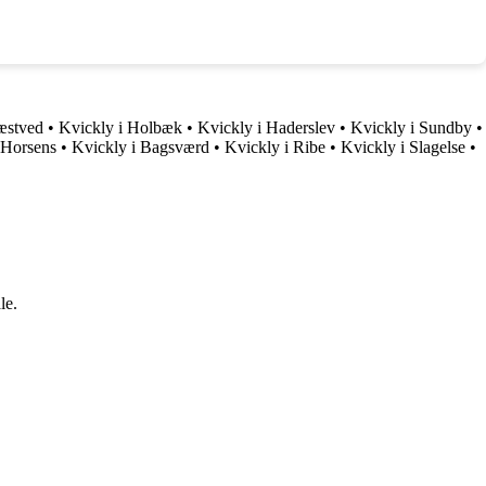
æstved
•
Kvickly i Holbæk
•
Kvickly i Haderslev
•
Kvickly i Sundby
•
 Horsens
•
Kvickly i Bagsværd
•
Kvickly i Ribe
•
Kvickly i Slagelse
•
le.