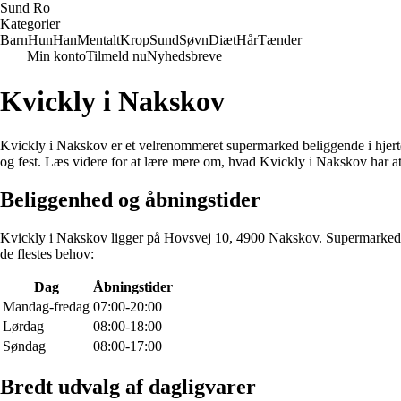
Sund Ro
Kategorier
Barn
Hun
Han
Mentalt
Krop
Sund
Søvn
Diæt
Hår
Tænder
Min konto
Tilmeld nu
Nyhedsbreve
Kvickly i Nakskov
Kvickly i Nakskov er et velrenommeret supermarked beliggende i hjertet
og fest. Læs videre for at lære mere om, hvad Kvickly i Nakskov har at
Beliggenhed og åbningstider
Kvickly i Nakskov ligger på Hovsvej 10, 4900 Nakskov. Supermarkedet e
de flestes behov:
Dag
Åbningstider
Mandag-fredag
07:00-20:00
Lørdag
08:00-18:00
Søndag
08:00-17:00
Bredt udvalg af dagligvarer