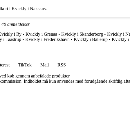
kort i Kvickly i Nakskov.
å
40
anmeldelser
vickly i Ry
•
Kvickly i Grenaa
•
Kvickly i Skanderborg
•
Kvickly i N
y i Taastrup
•
Kvickly i Frederikshavn
•
Kvickly i Ballerup
•
Kvickly i
terest
TikTok
Mail
RSS
 ved køb gennem anbefalede produkter.
få kommission. Indholdet må kun anvendes med forudgående skriftlig afta