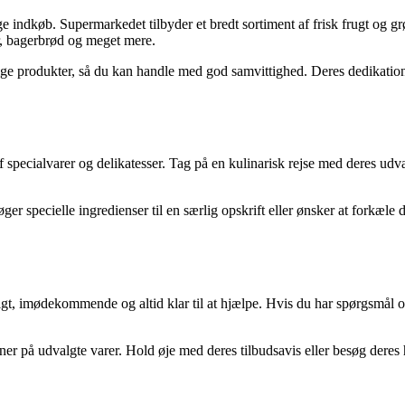
 indkøb. Supermarkedet tilbyder et bredt sortiment af frisk frugt og grøn
r, bagerbrød og meget mere.
e produkter, så du kan handle med god samvittighed. Deres dedikation ti
ecialvarer og delikatesser. Tag på en kulinarisk rejse med deres udvalg
r specielle ingredienser til en særlig opskrift eller ønsker at forkæle 
gt, imødekommende og altid klar til at hjælpe. Hvis du har spørgsmål om 
 på udvalgte varer. Hold øje med deres tilbudsavis eller besøg deres h