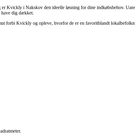
g er Kvickly i Nakskov den ideelle løsning for dine indkøbsbehov. Uanse
v have dig dækket.
ut forbi Kvickly og opleve, hvorfor de er en favoritblandt lokalbefol
adratmeter.