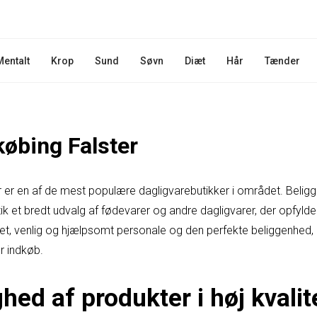
Mentalt
Krop
Sund
Søvn
Diæt
Hår
Tænder
købing Falster
r er en af de mest populære dagligvarebutikker i området. Beligge
tik et bredt udvalg af fødevarer og andre dagligvarer, der opfylde
itet, venlig og hjælpsomt personale og den perfekte beliggenhed, 
or indkøb.
ed af produkter i høj kvalit