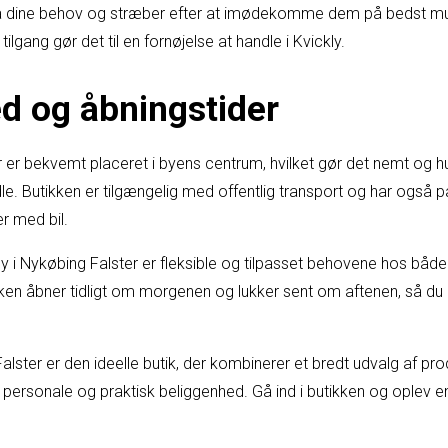
ine behov og stræber efter at imødekomme dem på bedst mu
ilgang gør det til en fornøjelse at handle i Kvickly.
d og åbningstider
r er bekvemt placeret i byens centrum, hvilket gør det nemt og hu
e. Butikken er tilgængelig med offentlig transport og har også par
er med bil.
y i Nykøbing Falster er fleksible og tilpasset behovene hos både 
en åbner tidligt om morgenen og lukker sent om aftenen, så du 
alster er den ideelle butik, der kombinerer et bredt udvalg af pro
t personale og praktisk beliggenhed. Gå ind i butikken og oplev 