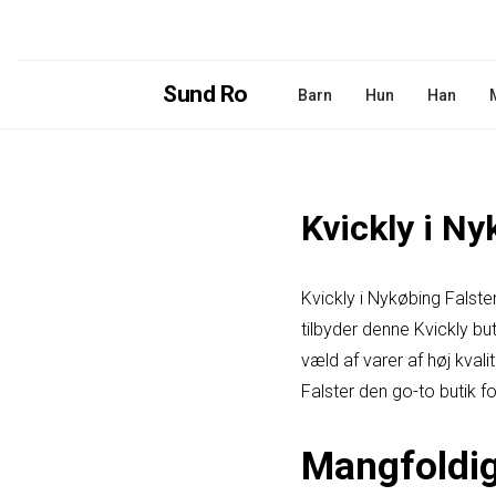
Sund Ro
Barn
Hun
Han
Kvickly i Ny
Kvickly i Nykøbing Falste
tilbyder denne Kvickly bu
væld af varer af høj kval
Falster den go-to butik f
Mangfoldigh