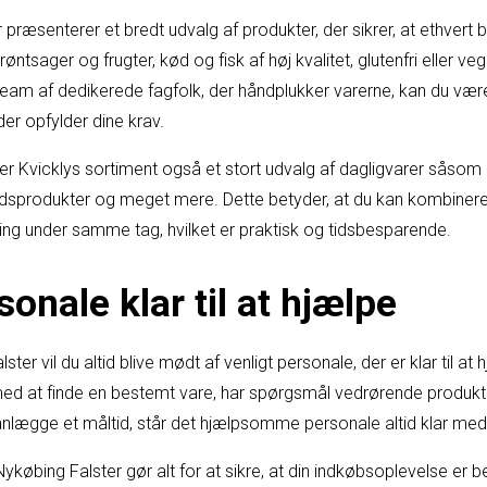
r præsenterer et bredt udvalg af produkter, der sikrer, at ethver
røntsager og frugter, kød og fisk af høj kvalitet, glutenfri eller v
team af dedikerede fagfolk, der håndplukker varerne, kan du være
 der opfylder dine krav.
 Kvicklys sortiment også et stort udvalg af dagligvarer såsom h
edsprodukter og meget mere. Dette betyder, at du kan kombiner
ng under samme tag, hvilket er praktisk og tidsbesparende.
sonale klar til at hjælpe
ster vil du altid blive mødt af venligt personale, der er klar til a
med at finde en bestemt vare, har spørgsmål vedrørende produkter
planlægge et måltid, står det hjælpsomme personale altid klar med
Nykøbing Falster gør alt for at sikre, at din indkøbsoplevelse er 