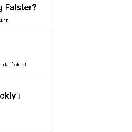
g Falster?
kken.
n let frokost.
kly i