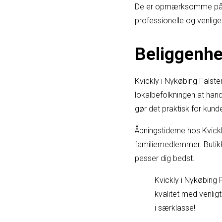
De er opmærksomme på d
professionelle og venlige t
Beliggenhe
Kvickly i Nykøbing Falste
lokalbefolkningen at handl
gør det praktisk for kund
Åbningstiderne hos Kvickl
familiemedlemmer. Butikk
passer dig bedst.
Kvickly i Nykøbing F
kvalitet med venlig
i særklasse!