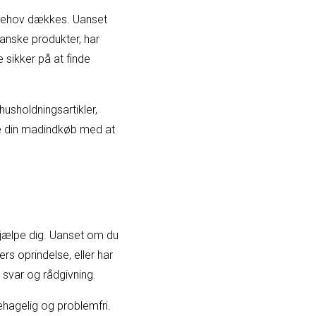
t behov dækkes. Uanset
eganske produkter, har
 sikker på at finde
usholdningsartikler,
e din madindkøb med at
t hjælpe dig. Uanset om du
s oprindelse, eller har
 svar og rådgivning.
behagelig og problemfri.