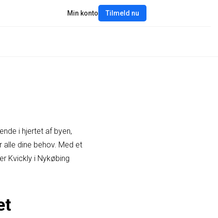
Min konto
Tilmeld nu
nde i hjertet af byen,
r alle dine behov. Med et
er Kvickly i Nykøbing
et