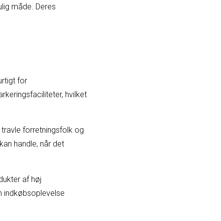
lig måde. Deres
rtigt for
keringsfaciliteter, hvilket
travle forretningsfolk og
kan handle, når det
dukter af høj
en indkøbsoplevelse