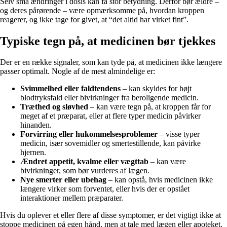
Selv små ændringer i dosis kan få stor betydning. Derfor bør ældre –
og deres pårørende – være opmærksomme på, hvordan kroppen
reagerer, og ikke tage for givet, at “det altid har virket fint”.
Typiske tegn på, at medicinen bør tjekkes
Der er en række signaler, som kan tyde på, at medicinen ikke længere
passer optimalt. Nogle af de mest almindelige er:
Svimmelhed eller faldtendens
– kan skyldes for højt
blodtryksfald eller bivirkninger fra beroligende medicin.
Træthed og sløvhed
– kan være tegn på, at kroppen får for
meget af et præparat, eller at flere typer medicin påvirker
hinanden.
Forvirring eller hukommelsesproblemer
– visse typer
medicin, især sovemidler og smertestillende, kan påvirke
hjernen.
Ændret appetit, kvalme eller vægttab
– kan være
bivirkninger, som bør vurderes af lægen.
Nye smerter eller ubehag
– kan opstå, hvis medicinen ikke
længere virker som forventet, eller hvis der er opstået
interaktioner mellem præparater.
Hvis du oplever et eller flere af disse symptomer, er det vigtigt ikke at
stoppe medicinen på egen hånd, men at tale med lægen eller apoteket.