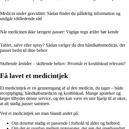
Medicin under graviditet: Sådan finder du pålidelig information og
undgår vildledende råd
Når medicinen ikke længere passer: Vigtige tegn ældre bør kende
Tablet, salve eller spray? Sådan vælger du den håndkøbsmedicin, der
passer bedst til dine behov
Skiftende årstider – skiftende behov: Hvornår er kosttilskud relevant?
Få lavet et medicintjek
Et medicintjek er en gennemgang af al den medicin, du tager – både
receptpligtig, håndkøbsmedicin og kosttilskud. Mange apoteker og
læger tilbyder denne service, og det kan være en stor hjælp til at sikre,
at alt stadig passer sammen.
Ved et medicintjek ser man blandt andet på:
Om doserne stadig er passende i forhold til alder og helbred.
Om der er overlap mellem præparater, der gør det unødvendigt