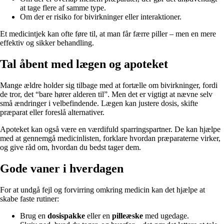
at tage flere af samme type.
Om der er risiko for bivirkninger eller interaktioner.
Et medicintjek kan ofte føre til, at man får færre piller – men en mere
effektiv og sikker behandling.
Tal åbent med lægen og apoteket
Mange ældre holder sig tilbage med at fortælle om bivirkninger, fordi
de tror, det “bare hører alderen til”. Men det er vigtigt at nævne selv
små ændringer i velbefindende. Lægen kan justere dosis, skifte
præparat eller foreslå alternativer.
Apoteket kan også være en værdifuld sparringspartner. De kan hjælpe
med at gennemgå medicinlisten, forklare hvordan præparaterne virker,
og give råd om, hvordan du bedst tager dem.
Gode vaner i hverdagen
For at undgå fejl og forvirring omkring medicin kan det hjælpe at
skabe faste rutiner:
Brug en
dosispakke
eller en
pilleæske
med ugedage.