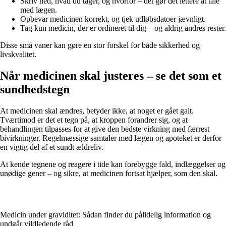
Skriv ned, hvad du tager, og hvorfor – det gør det lettere at tale
med lægen.
Opbevar medicinen korrekt, og tjek udløbsdatoer jævnligt.
Tag kun medicin, der er ordineret til dig – og aldrig andres rester.
Disse små vaner kan gøre en stor forskel for både sikkerhed og
livskvalitet.
Når medicinen skal justeres – se det som et
sundhedstegn
At medicinen skal ændres, betyder ikke, at noget er gået galt.
Tværtimod er det et tegn på, at kroppen forandrer sig, og at
behandlingen tilpasses for at give den bedste virkning med færrest
bivirkninger. Regelmæssige samtaler med lægen og apoteket er derfor
en vigtig del af et sundt ældreliv.
At kende tegnene og reagere i tide kan forebygge fald, indlæggelser og
unødige gener – og sikre, at medicinen fortsat hjælper, som den skal.
Medicin under graviditet: Sådan finder du pålidelig information og
undgår vildledende råd