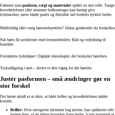
Faktorer som
pasform, vægt og materialer
spiller en stor rolle. Tunge
hovedtelefoner eller stramme brillestænger kan hurtigt give
trykmærker, mens bløde puder og fleksible stel fordeler trykket bedre.
Midlertidig eller varig hørenedsættelse? Sådan genkender du forskellen
Når børn får problemer med trommehinden: Råd og vejledning til
forældre
Fremtidens lydmiljøer: Digitale teknologier, der beskytter hørelsen
Trykudligning i øret – derfor er den vigtig for din hørelse
Justér pasformen – små ændringer gør en
stor forskel
Det første skridt er at sikre, at både briller og hovedtelefoner sidder
korrekt.
Briller:
Hvis stængerne klemmer bag ørerne, kan optikeren ofte
justere dem, så de følger hovedets form bedre. Vælg eventuelt et