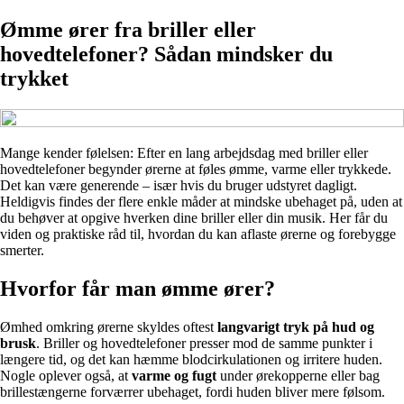
Ømme ører fra briller eller
hovedtelefoner? Sådan mindsker du
trykket
Mange kender følelsen: Efter en lang arbejdsdag med briller eller
hovedtelefoner begynder ørerne at føles ømme, varme eller trykkede.
Det kan være generende – især hvis du bruger udstyret dagligt.
Heldigvis findes der flere enkle måder at mindske ubehaget på, uden at
du behøver at opgive hverken dine briller eller din musik. Her får du
viden og praktiske råd til, hvordan du kan aflaste ørerne og forebygge
smerter.
Hvorfor får man ømme ører?
Ømhed omkring ørerne skyldes oftest
langvarigt tryk på hud og
brusk
. Briller og hovedtelefoner presser mod de samme punkter i
længere tid, og det kan hæmme blodcirkulationen og irritere huden.
Nogle oplever også, at
varme og fugt
under ørekopperne eller bag
brillestængerne forværrer ubehaget, fordi huden bliver mere følsom.