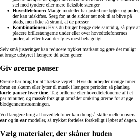
stel med tyndere eller mere fleksible stænger.
Hovedtelefoner:
Mange modeller har justerbare bøjler og puder,
der kan udskiftes. Sørg for, at de sidder tæt nok til at blive på
plads, men ikke så stramt, at de presser.
Kombinationen:
Hvis du bruger begge dele samtidig, så prøv at
placere brillestængerne under eller over hovedtelefonernes
puder, alt efter hvad der føles mest behageligt.
Selv små justeringer kan reducere trykket markant og gøre det muligt
at bruge udstyret i længere tid uden gener.
Giv ørerne pauser
Ørerne har brug for at “trække vejret”. Hvis du arbejder mange timer
foran en skærm eller lytter til musik i længere perioder, så planlæg
korte pauser hver time
. Tag brillerne eller hovedtelefonerne af i et
par minutter, og massér forsigtigt området omkring ørerne for at øge
blodgennemstrømningen.
Ved længere brug af hovedtelefoner kan du også skifte mellem
over-
ear
og
in-ear
modeller, så trykket fordeles forskelligt i løbet af dagen.
Vælg materialer, der skåner huden