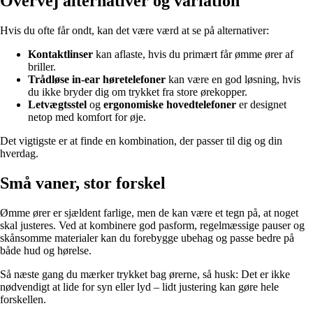
Overvej alternativer og variation
Hvis du ofte får ondt, kan det være værd at se på alternativer:
Kontaktlinser
kan aflaste, hvis du primært får ømme ører af
briller.
Trådløse in-ear høretelefoner
kan være en god løsning, hvis
du ikke bryder dig om trykket fra store ørekopper.
Letvægtsstel
og
ergonomiske hovedtelefoner
er designet
netop med komfort for øje.
Det vigtigste er at finde en kombination, der passer til dig og din
hverdag.
Små vaner, stor forskel
Ømme ører er sjældent farlige, men de kan være et tegn på, at noget
skal justeres. Ved at kombinere god pasform, regelmæssige pauser og
skånsomme materialer kan du forebygge ubehag og passe bedre på
både hud og hørelse.
Så næste gang du mærker trykket bag ørerne, så husk: Det er ikke
nødvendigt at lide for syn eller lyd – lidt justering kan gøre hele
forskellen.