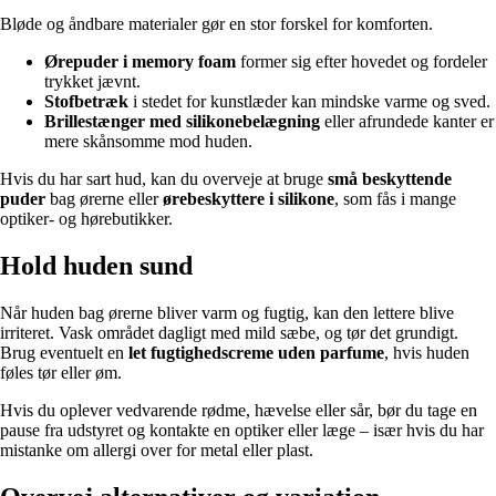
Bløde og åndbare materialer gør en stor forskel for komforten.
Ørepuder i memory foam
former sig efter hovedet og fordeler
trykket jævnt.
Stofbetræk
i stedet for kunstlæder kan mindske varme og sved.
Brillestænger med silikonebelægning
eller afrundede kanter er
mere skånsomme mod huden.
Hvis du har sart hud, kan du overveje at bruge
små beskyttende
puder
bag ørerne eller
ørebeskyttere i silikone
, som fås i mange
optiker- og hørebutikker.
Hold huden sund
Når huden bag ørerne bliver varm og fugtig, kan den lettere blive
irriteret. Vask området dagligt med mild sæbe, og tør det grundigt.
Brug eventuelt en
let fugtighedscreme uden parfume
, hvis huden
føles tør eller øm.
Hvis du oplever vedvarende rødme, hævelse eller sår, bør du tage en
pause fra udstyret og kontakte en optiker eller læge – især hvis du har
mistanke om allergi over for metal eller plast.