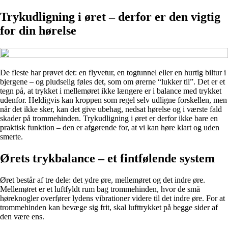
Trykudligning i øret – derfor er den vigtig
for din hørelse
De fleste har prøvet det: en flyvetur, en togtunnel eller en hurtig biltur i
bjergene – og pludselig føles det, som om ørerne “lukker til”. Det er et
tegn på, at trykket i mellemøret ikke længere er i balance med trykket
udenfor. Heldigvis kan kroppen som regel selv udligne forskellen, men
når det ikke sker, kan det give ubehag, nedsat hørelse og i værste fald
skader på trommehinden. Trykudligning i øret er derfor ikke bare en
praktisk funktion – den er afgørende for, at vi kan høre klart og uden
smerte.
Ørets trykbalance – et fintfølende system
Øret består af tre dele: det ydre øre, mellemøret og det indre øre.
Mellemøret er et luftfyldt rum bag trommehinden, hvor de små
høreknogler overfører lydens vibrationer videre til det indre øre. For at
trommehinden kan bevæge sig frit, skal lufttrykket på begge sider af
den være ens.