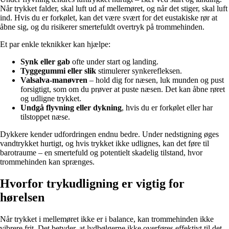
Når trykket falder, skal luft ud af mellemøret, og når det stiger, skal luft
ind. Hvis du er forkølet, kan det være svært for det eustakiske rør at
åbne sig, og du risikerer smertefuldt overtryk på trommehinden.
Et par enkle teknikker kan hjælpe:
Synk eller gab
ofte under start og landing.
Tyggegummi eller slik
stimulerer synkerefleksen.
Valsalva-manøvren
– hold dig for næsen, luk munden og pust
forsigtigt, som om du prøver at puste næsen. Det kan åbne røret
og udligne trykket.
Undgå flyvning eller dykning
, hvis du er forkølet eller har
tilstoppet næse.
Dykkere kender udfordringen endnu bedre. Under nedstigning øges
vandtrykket hurtigt, og hvis trykket ikke udlignes, kan det føre til
barotraume – en smertefuld og potentielt skadelig tilstand, hvor
trommehinden kan sprænges.
Hvorfor trykudligning er vigtig for
hørelsen
Når trykket i mellemøret ikke er i balance, kan trommehinden ikke
vibrere frit. Det betyder, at lydbølgerne ikke overføres effektivt til det