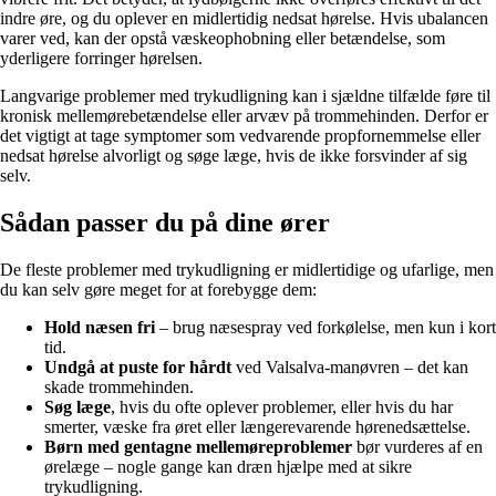
indre øre, og du oplever en midlertidig nedsat hørelse. Hvis ubalancen
varer ved, kan der opstå væskeophobning eller betændelse, som
yderligere forringer hørelsen.
Langvarige problemer med trykudligning kan i sjældne tilfælde føre til
kronisk mellemørebetændelse eller arvæv på trommehinden. Derfor er
det vigtigt at tage symptomer som vedvarende propfornemmelse eller
nedsat hørelse alvorligt og søge læge, hvis de ikke forsvinder af sig
selv.
Sådan passer du på dine ører
De fleste problemer med trykudligning er midlertidige og ufarlige, men
du kan selv gøre meget for at forebygge dem:
Hold næsen fri
– brug næsespray ved forkølelse, men kun i kort
tid.
Undgå at puste for hårdt
ved Valsalva-manøvren – det kan
skade trommehinden.
Søg læge
, hvis du ofte oplever problemer, eller hvis du har
smerter, væske fra øret eller længerevarende hørenedsættelse.
Børn med gentagne mellemøreproblemer
bør vurderes af en
ørelæge – nogle gange kan dræn hjælpe med at sikre
trykudligning.