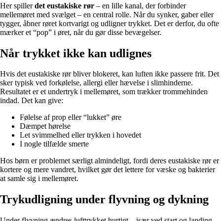
Her spiller
det eustakiske rør
– en lille kanal, der forbinder
mellemøret med svælget – en central rolle. Når du synker, gaber eller
tygger, åbner røret kortvarigt og udligner trykket. Det er derfor, du ofte
mærker et “pop” i øret, når du gør disse bevægelser.
Når trykket ikke kan udlignes
Hvis det eustakiske rør bliver blokeret, kan luften ikke passere frit. Det
sker typisk ved forkølelse, allergi eller hævelse i slimhinderne.
Resultatet er et undertryk i mellemøret, som trækker trommehinden
indad. Det kan give:
Følelse af prop eller “lukket” øre
Dæmpet hørelse
Let svimmelhed eller trykken i hovedet
I nogle tilfælde smerte
Hos børn er problemet særligt almindeligt, fordi deres eustakiske rør er
kortere og mere vandret, hvilket gør det lettere for væske og bakterier
at samle sig i mellemøret.
Trykudligning under flyvning og dykning
Under flyvning ændres lufttrykket hurtigt – især ved start og landing.